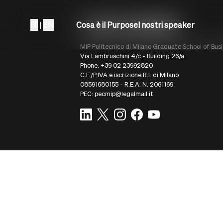
IT
|
EN
Cosa è il Purpose
I nostri speaker
MIP Politecnico di Milano Graduate School of Busi
Via Lambruschini 4/c - Building 26/a
Phone: +39 02 23992820
C.F./P.IVA e iscrizione R.I. di Milano
08591680155 - R.E.A. N. 2061169
PEC: pecmip@legalmail.it