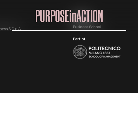
PURPOSEinACTION
Contatti
Dove siamo
Business School
ness S.C.p.A
Part of