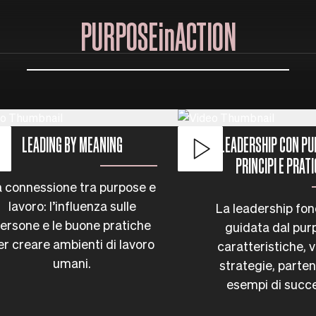
PURPOSEinACTION
LEADING BY MEANING
LEADERSHIP CON PU
PRINCIPI E PRAT
 connessione tra purpose e
lavoro: l’influenza sulle
La leadership fon
ersone e le buone pratiche
guidata dal pur
er creare ambienti di lavoro
caratteristiche, v
umani.
strategie, parte
esempi di succ