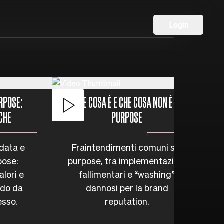
Login
RPOSE:
CHE COSA È E CHE COSA NON È IL
ICHE
PURPOSE
data e
Fraintendimenti comuni sul
pose:
purpose, tra implementazioni
alori e
fallimentari e “washing”
ndo da
dannosi per la brand
esso.
reputation.