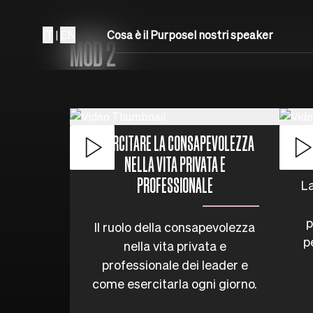
IT
|
EN
Cosa è il Purpose
I nostri speaker
MOD 2
ESERCITARE LA CONSAPEVOLEZZA
NELLA VITA PRIVATA E
PROFESSIONALE
La
p
Il ruolo della consapevolezza
p
nella vita privata e
professionale dei leader e
come esercitarla ogni giorno.