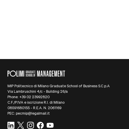
ricercatrice in progetti finanziati dalla
Commissione Europea su transizione
digitale e verde delle organizzazioni
dell'economia sociale.
Caricamento...
MIP Politecnico di Milano Graduate School of Business S.C.p.A
Via Lambruschini 4/c - Building 26/a
Phone: +39 02 23992820
C.F./P.IVA e iscrizione R.I. di Milano
08591680155 - R.E.A. N. 2061169
PEC: pecmip@legalmail.it