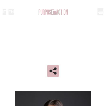
PURPOSEinACTION
IT
|
EN
VERONICA CHIODO