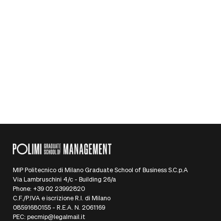
The Mind at Work. Dopo aver guidato
dipartimenti People in ambito italiano e
internazionale, dal 2023, in qualità di
advisor, aiuta persone e organizzazioni a
crescere e creare valore seguendo il
proprio purpose.
Caricamento...
MIP Politecnico di Milano Graduate School of Business S.C.p.A
Via Lambruschini 4/c - Building 26/a
Phone: +39 02 23992820
C.F./P.IVA e iscrizione R.I. di Milano
08591680155 - R.E.A. N. 2061169
PEC: pecmip@legalmail.it