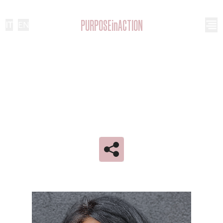
PURPOSEinACTION
IT
|
EN
MAURA GALLOTTI